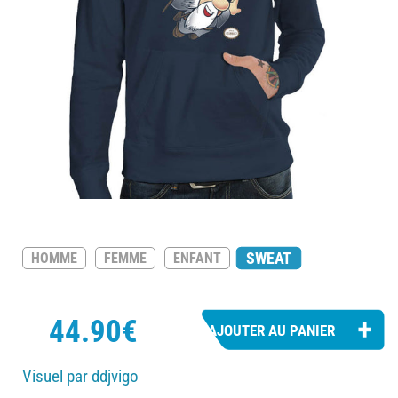
SWEAT
HOMME
FEMME
ENFANT
44.90€
Visuel par ddjvigo