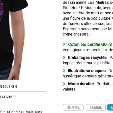
dessin animé Les Maîtres de 
Skeletor ! Redoutable, avec
avec sa tête de mort et son
une figure de la pop culture.
de l’univers ultra classe, la
Espérons seulement que Musc
crâne ancestral !
Coton bio certifié GOTS
écologiques respectueux de 
Emballages recyclés
: P
impact réduit sur la planète
Illustrations uniques
: De
numérique dernière générati
Mode durable
: Produits
N SOUS 48H
valeurs
T SÉCURISÉ
HOMME
FEMME
un et original, mais aussi