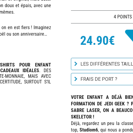
n doux et épais, avec une
s-mêmes.
4 POINTS
t on en est fiers ! Imaginez
 Noël ou son anniversaire…
24.90€
LES DIFFÉRENTES TAILL
-SHIRTS POUR ENFANT
CADEAUX IDÉALES
. DES
TE-MONNAIE, MAIS AVEC
FRAIS DE PORT ?
ERTITUDE, SURTOUT S’IL
VOTRE ENFANT A DÉJÀ BIE
FORMATION DE JEDI GEEK ? 
SABRE LASER, ON A BEAUCOU
SKELETOR !
Déjà, regardez un peu la class
top,
Studiom6
, qui nous a pond