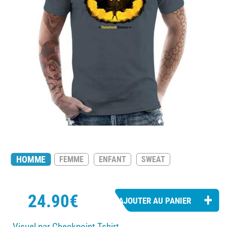
HOMME
FEMME
ENFANT
SWEAT
24.90€
Visuel par Checkpoint Tshirt