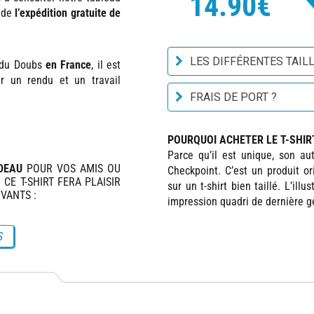
14.90€
z de
l’expédition gratuite de
LES DIFFÉRENTES TAILL
 du Doubs
en France
, il est
ur un rendu et un travail
FRAIS DE PORT ?
POURQUOI ACHETER LE T-SHIRT
Parce qu’il est unique, son au
DEAU
POUR VOS AMIS OU
Checkpoint. C’est un produit o
 CE T-SHIRT FERA PLAISIR
sur un t-shirt bien taillé. L’il
VANTS :
impression quadri de dernière gé
S