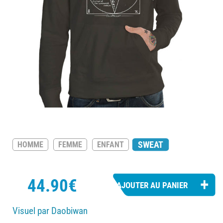
SWEAT
HOMME
FEMME
ENFANT
44.90€
Visuel par Daobiwan