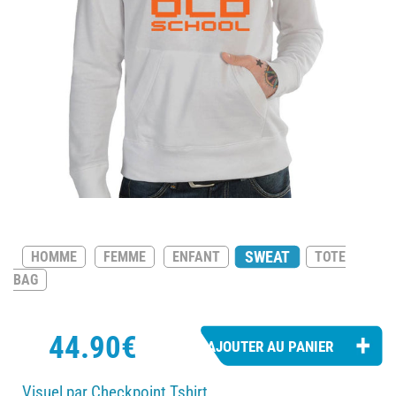
SWEAT
HOMME
FEMME
ENFANT
TOTE
BAG
44.90€
Visuel par Checkpoint Tshirt