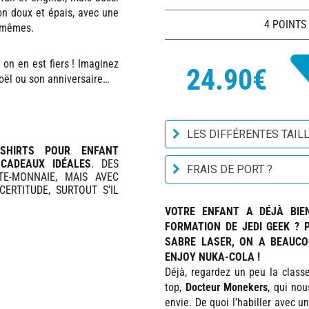
n doux et épais, avec une
4 POINTS
s-mêmes.
t on en est fiers ! Imaginez
24.90€
 Noël ou son anniversaire…
LES DIFFÉRENTES TAILL
-SHIRTS POUR ENFANT
CADEAUX IDÉALES
. DES
FRAIS DE PORT ?
TE-MONNAIE, MAIS AVEC
ERTITUDE, SURTOUT S’IL
VOTRE ENFANT A DÉJÀ BIE
FORMATION DE JEDI GEEK ? 
SABRE LASER, ON A BEAUCOU
ENJOY NUKA-COLA !
Déjà, regardez un peu la class
top,
Docteur Monekers
, qui no
envie. De quoi l’habiller avec un