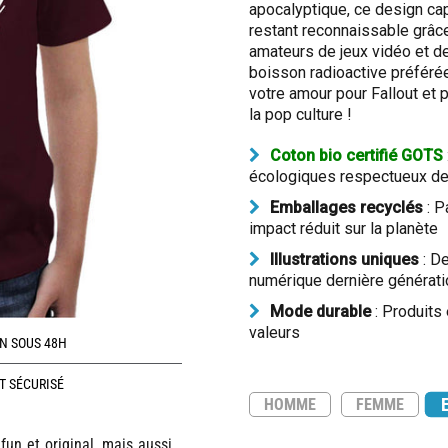
apocalyptique, ce design capt
restant reconnaissable grâce
amateurs de jeux vidéo et de
boisson radioactive préférée
votre amour pour Fallout et p
la pop culture !
Coton bio certifié GOTS
écologiques respectueux de 
Emballages recyclés
: P
impact réduit sur la planète
Illustrations uniques
: De
numérique dernière générati
Mode durable
: Produits
valeurs
N SOUS 48H
T SÉCURISÉ
HOMME
FEMME
un et original, mais aussi