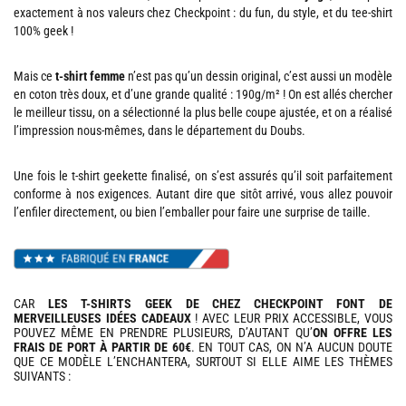
exactement à nos valeurs chez Checkpoint : du fun, du style, et du tee-shirt
100% geek !
Mais ce
t-shirt femme
n’est pas qu’un dessin original, c’est aussi un modèle
en coton très doux, et d’une grande qualité : 190g/m² ! On est allés chercher
le meilleur tissu, on a sélectionné la plus belle coupe ajustée, et on a réalisé
l’impression nous-mêmes, dans le département du Doubs.
Une fois le t-shirt geekette finalisé, on s’est assurés qu’il soit parfaitement
conforme à nos exigences. Autant dire que sitôt arrivé, vous allez pouvoir
l’enfiler directement, ou bien l’emballer pour faire une surprise de taille.
CAR
LES T-SHIRTS GEEK DE CHEZ CHECKPOINT FONT DE
MERVEILLEUSES IDÉES CADEAUX
! AVEC LEUR PRIX ACCESSIBLE, VOUS
POUVEZ MÊME EN PRENDRE PLUSIEURS, D’AUTANT QU’
ON OFFRE LES
FRAIS DE PORT À PARTIR DE 60€
. EN TOUT CAS, ON N’A AUCUN DOUTE
QUE CE MODÈLE L’ENCHANTERA, SURTOUT SI ELLE AIME LES THÈMES
SUIVANTS :