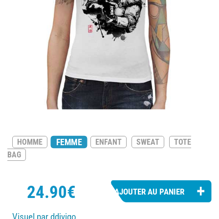
FEMME
HOMME
ENFANT
SWEAT
TOTE
BAG
24.90€
Visuel par ddjvigo