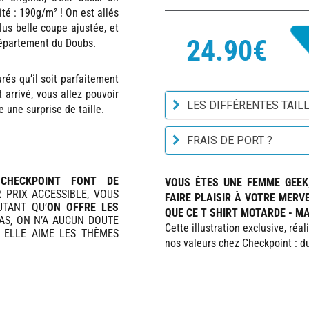
té : 190g/m² ! On est allés
lus belle coupe ajustée, et
24.90€
département du Doubs.
urés qu’il soit parfaitement
 arrivé, vous allez pouvoir
LES DIFFÉRENTES TAILL
e une surprise de taille.
FRAIS DE PORT ?
CHECKPOINT FONT DE
VOUS ÊTES UNE FEMME GEEK,
 PRIX ACCESSIBLE, VOUS
FAIRE PLAISIR À VOTRE MERV
UTANT QU’
ON OFFRE LES
QUE CE T SHIRT MOTARDE - MA
CAS, ON N’A AUCUN DOUTE
Cette illustration exclusive, réa
 ELLE AIME LES THÈMES
nos valeurs chez Checkpoint : du