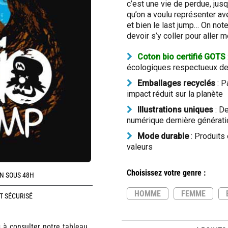
c’est une vie de perdue, jusq
qu’on a voulu représenter ave
et bien le last jump… On note
devoir s’y coller pour aller 
Coton bio certifié GOTS
écologiques respectueux de 
Emballages recyclés
: P
impact réduit sur la planète
Illustrations uniques
: De
numérique dernière générati
Mode durable
: Produits
valeurs
Choisissez votre genre :
N SOUS 48H
HOMME
FEMME
T SÉCURISÉ
s à consulter notre tableau