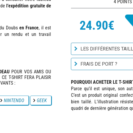
4 POINTS
z de
l’expédition gratuite de
24.90€
 du Doubs
en France
, il est
ur un rendu et un travail
LES DIFFÉRENTES TAILL
FRAIS DE PORT ?
DEAU
POUR VOS AMIS OU
 CE T-SHIRT FERA PLAISIR
POURQUOI ACHETER LE T-SHIRT
VANTS :
Parce qu’il est unique, son au
C’est un produit original confec
NINTENDO
GEEK
bien taillé. L’illustration ré
quadri de dernière génération qui