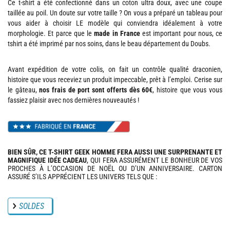
Ce t-shirt a été confectionné dans un coton ultra doux, avec une coupe
taillée au poil. Un doute sur votre taille ? On vous a préparé un tableau pour
vous aider à choisir LE modèle qui conviendra idéalement à votre
morphologie. Et parce que le
made in France
est important pour nous, ce
tshirt a été imprimé par nos soins, dans le beau département du Doubs.
Avant expédition de votre colis, on fait un contrôle qualité draconien,
histoire que vous receviez un produit impeccable, prêt à l’emploi. Cerise sur
le gâteau,
nos frais de port sont offerts dès 60€
, histoire que vous vous
fassiez plaisir avec nos dernières nouveautés !
BIEN SÛR, CE T-SHIRT GEEK HOMME FERA AUSSI UNE SURPRENANTE ET
MAGNIFIQUE IDÉE CADEAU
, QUI FERA ASSURÉMENT LE BONHEUR DE VOS
PROCHES À L’OCCASION DE NOËL OU D’UN ANNIVERSAIRE. CARTON
ASSURÉ S’ILS APPRÉCIENT LES UNIVERS TELS QUE :
SOLDES