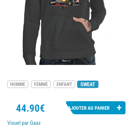
SWEAT
HOMME
FEMME
ENFANT
44.90€
Visuel par Gaaz