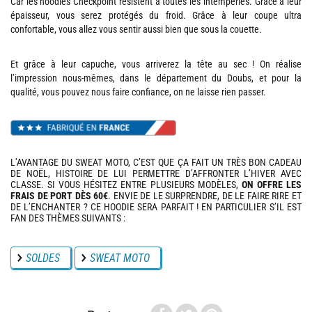
Car les hoodies Checkpoint résistent à toutes les intempéries. Grâce à leur
épaisseur, vous serez protégés du froid. Grâce à leur coupe ultra
confortable, vous allez vous sentir aussi bien que sous la couette.
Et grâce à leur capuche, vous arriverez la tête au sec ! On réalise
l’impression nous-mêmes, dans le département du Doubs, et pour la
qualité, vous pouvez nous faire confiance, on ne laisse rien passer.
L’AVANTAGE DU SWEAT MOTO, C’EST QUE ÇA FAIT UN TRÈS BON CADEAU
DE NOËL, HISTOIRE DE LUI PERMETTRE D’AFFRONTER L’HIVER AVEC
CLASSE. SI VOUS HÉSITEZ ENTRE PLUSIEURS MODÈLES,
ON OFFRE LES
FRAIS DE PORT DÈS 60€
. ENVIE DE LE SURPRENDRE, DE LE FAIRE RIRE ET
DE L’ENCHANTER ? CE HOODIE SERA PARFAIT ! EN PARTICULIER S’IL EST
FAN DES THÈMES SUIVANTS :
SOLDES
SWEAT MOTO