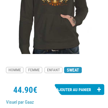
SWEAT
HOMME
FEMME
ENFANT
44.90€
Visuel par Gaaz