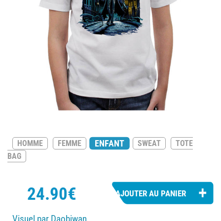
ENFANT
HOMME
FEMME
SWEAT
TOTE
BAG
24.90€
Visuel par Daobiwan