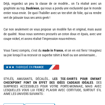
Déjà, regardez un peu la classe de ce modèle… on l’a réalisé avec un
graphiste au top,
Daobiwan
, qui nous a pondu une exclusivité que le monde
entier nous envie. De quoi l’habiller avec un tee-shirt de folie, qui va rendre
vert de jalousie tous ses amis geek !
Car non seulement on vous propose un modèle fun et original, mais aussi
de qualité. Nous nous sommes procurés un coton doux et épais, avec une
coupe nickel, et avons réalisé l’impression nous-mêmes.
Vous l’avez compris, c’est du
made in France
, et on en est fiers ! Imaginez
sa joie lorsqu’il va recevoir ce superbe tshirt à Noël ou son anniversaire…
STYLÉS, AMUSANTS, DÉCALÉS…
LES TEE-SHIRTS POUR ENFANT
CHECKPOINT FONT EN EFFET DES IDÉES CADEAUX IDÉALES
. DES
SURPRISES ACCESSIBLES POUR VOTRE PORTE-MONNAIE, MAIS AVEC
LESQUELLES VOUS LUI FEREZ PLAISIR AVEC CERTITUDE, SURTOUT S’IL
AIME LES UNIVERS SUIVANTS :