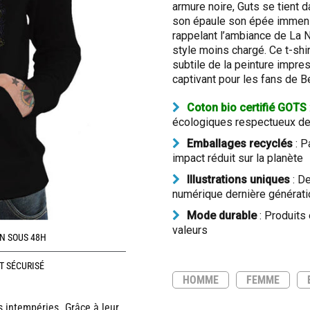
armure noire, Guts se tient 
son épaule son épée immense
rappelant l’ambiance de La Nu
style moins chargé. Ce t-shirt
subtile de la peinture impres
captivant pour les fans de Be
Coton bio certifié GOTS
écologiques respectueux de 
Emballages recyclés
: P
impact réduit sur la planète
Illustrations uniques
: De
numérique dernière générati
Mode durable
: Produits
valeurs
N SOUS 48H
T SÉCURISÉ
HOMME
FEMME
s intempéries. Grâce à leur