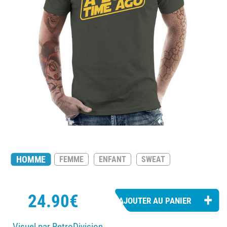
HOMME
FEMME
ENFANT
SWEAT
24.90€
Visuel par RetroDivision