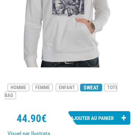
SWEAT
HOMME
FEMME
ENFANT
TOTE
BAG
44.90€
Visuel par Ilustrata