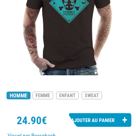
HOMME
FEMME
ENFANT
SWEAT
24.90€
Visuel par Rorschach