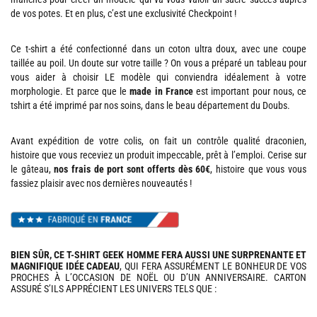
de vos potes. Et en plus, c’est une exclusivité Checkpoint !
Ce t-shirt a été confectionné dans un coton ultra doux, avec une coupe
taillée au poil. Un doute sur votre taille ? On vous a préparé un tableau pour
vous aider à choisir LE modèle qui conviendra idéalement à votre
morphologie. Et parce que le
made in France
est important pour nous, ce
tshirt a été imprimé par nos soins, dans le beau département du Doubs.
Avant expédition de votre colis, on fait un contrôle qualité draconien,
histoire que vous receviez un produit impeccable, prêt à l’emploi. Cerise sur
le gâteau,
nos frais de port sont offerts dès 60€
, histoire que vous vous
fassiez plaisir avec nos dernières nouveautés !
BIEN SÛR, CE T-SHIRT GEEK HOMME FERA AUSSI UNE SURPRENANTE ET
MAGNIFIQUE IDÉE CADEAU
, QUI FERA ASSURÉMENT LE BONHEUR DE VOS
PROCHES À L’OCCASION DE NOËL OU D’UN ANNIVERSAIRE. CARTON
ASSURÉ S’ILS APPRÉCIENT LES UNIVERS TELS QUE :