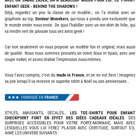
AVEC UN SABRE LASER, ON A BEAUCOUP MIEUX POUR LUI: CE T-SHIRT
ENFANT GEEK - BEHIND THE SHADOWS !
Déjà, regardez un peu la classe de ce modèle… on l’a réalisé avec un
graphiste au top,
Docteur Monekers
, qui nous a pondu une exclusivité que
le monde entier nous envie. De quoi l’habiller avec un tee-shirt de folie, qui
va rendre vert de jalousie tous ses amis geek !
Car non seulement on vous propose un modèle fun et original, mais aussi
de qualité. Nous nous sommes procurés un coton doux et épais, avec une
coupe nickel, et avons réalisé l’impression nous-mêmes.
Vous l’avez compris, c’est du
made in France
, et on en est fiers ! Imaginez
sa joie lorsqu’il va recevoir ce superbe tshirt à Noël ou son anniversaire…
STYLÉS, AMUSANTS, DÉCALÉS…
LES TEE-SHIRTS POUR ENFANT
CHECKPOINT FONT EN EFFET DES IDÉES CADEAUX IDÉALES
. DES
SURPRISES ACCESSIBLES POUR VOTRE PORTE-MONNAIE, MAIS AVEC
LESQUELLES VOUS LUI FEREZ PLAISIR AVEC CERTITUDE, SURTOUT S’IL
AIME LES UNIVERS SUIVANTS :