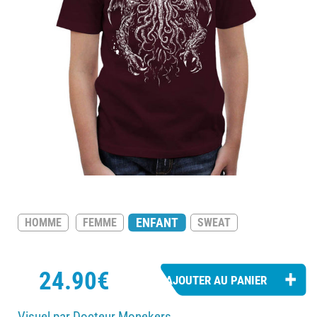
ENFANT
HOMME
FEMME
SWEAT
24.90€
Visuel par Docteur Monekers