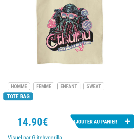
HOMME
FEMME
ENFANT
SWEAT
TOTE BAG
14.90€
Visuel par Glitchygorilla