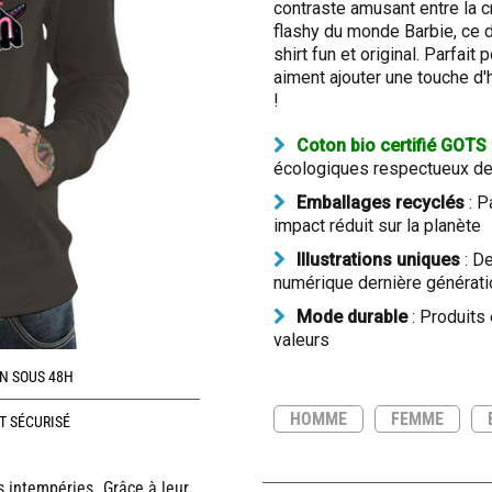
contraste amusant entre la c
flashy du monde Barbie, ce d
shirt fun et original. Parfait
aiment ajouter une touche d'
!
Coton bio certifié GOTS
écologiques respectueux de 
Emballages recyclés
: P
impact réduit sur la planète
Illustrations uniques
: De
numérique dernière générati
Mode durable
: Produits
valeurs
N SOUS 48H
HOMME
FEMME
T SÉCURISÉ
s intempéries. Grâce à leur